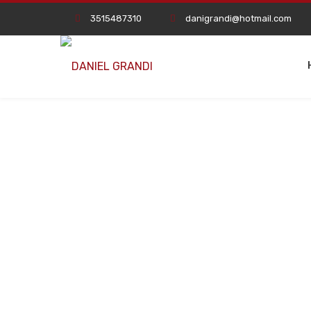
3515487310
danigrandi@hotmail.com