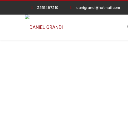
3515487310
danigrandi@hotmail.com